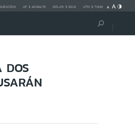
GURACIÓN)
UF:
$ 40.844,79
DÓLAR:
$ 912,41
UTM:
$ 71.649
A DOS
AUSARÁN