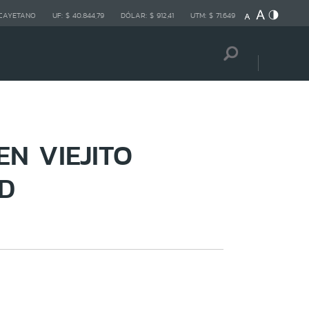
 CAYETANO
UF:
$ 40.844,79
DÓLAR:
$ 912,41
UTM:
$ 71.649
N VIEJITO
D