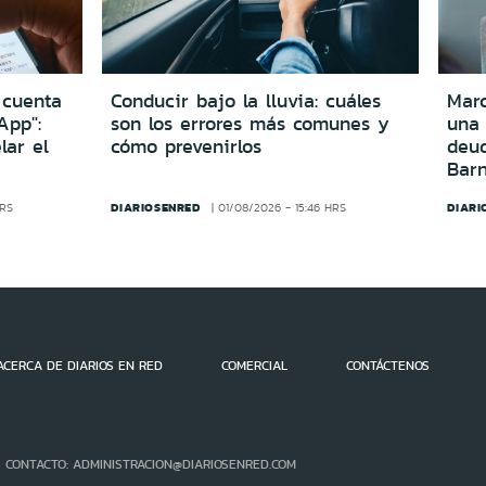
 cuenta
Conducir bajo la lluvia: cuáles
Marc
App":
son los errores más comunes y
una
lar el
cómo prevenirlos
deu
Bar
DIARIOSENRED
DIARI
HRS
01/08/2026 - 15:46 HRS
ACERCA DE DIARIOS EN RED
COMERCIAL
CONTÁCTENOS
- CONTACTO: ADMINISTRACION@DIARIOSENRED.COM