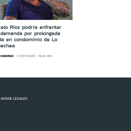
elo Ríos podría enfrentar
 demanda por prolongada
da en condominio de Lo
nechea
OSENRED
31/07/2026 - 19:23 HRS
AVISOS LEGALES