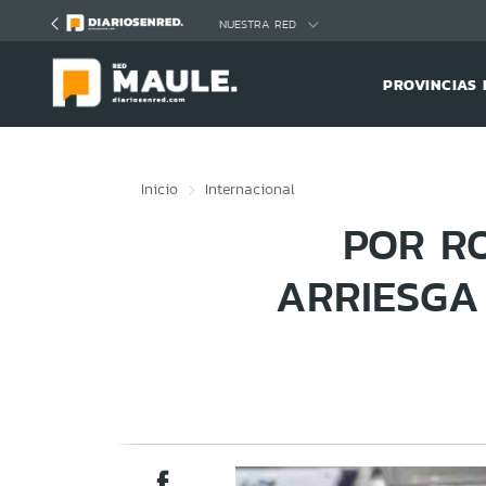
Click acá para ir directamente al contenido
NUESTRA RED
PROVINCIAS 
Inicio
Internacional
POR RO
ARRIESGA