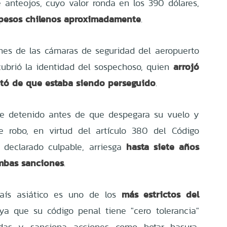
 anteojos, cuyo valor ronda en los 390 dólares,
 pesos chilenos aproximadamente
.
nes de las cámaras de seguridad del aeropuerto
arrojó
ubrió la identidad del sospechoso, quien
ató de que estaba siendo perseguido
.
ue detenido antes de que despegara su vuelo y
e robo, en virtud del artículo 380 del Código
hasta siete años
 declarado culpable, arriesga
ambas sanciones
.
más estrictos del
aís asiático es uno de los
 ya que su código penal tiene "cero tolerancia"
idas y sanciona acciones como botar basura,