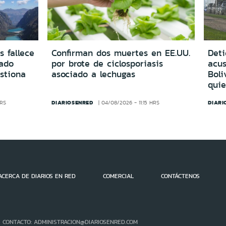
s fallece
Confirman dos muertes en EE.UU.
Deti
vado
por brote de ciclosporiasis
acus
estiona
asociado a lechugas
Boli
quie
DIARIOSENRED
DIARI
HRS
04/08/2026 - 11:15 HRS
ACERCA DE DIARIOS EN RED
COMERCIAL
CONTÁCTENOS
- CONTACTO: ADMINISTRACION@DIARIOSENRED.COM