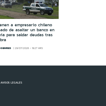
enen a empresario chileno
ado de asaltar un banco en
via para saldar deudas tras
bra
OSENRED
29/07/2026 - 19:27 HRS
AVISOS LEGALES