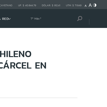
 CAYETANO
UF:
$ 40.844,79
DÓLAR:
$ 912,41
UTM:
$ 71.649
A RED
Tª Máx:
º
CHILENO
CÁRCEL EN