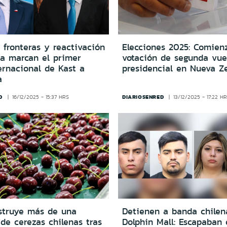
 fronteras y reactivación
Elecciones 2025: Comien
a marcan el primer
votación de segunda vue
ernacional de Kast a
presidencial en Nueva Z
a
D
DIARIOSENRED
16/12/2025 - 15:37 HRS
13/12/2025 - 17:22 H
estruye más de una
Detienen a banda chilen
de cerezas chilenas tras
Dolphin Mall: Escapaban