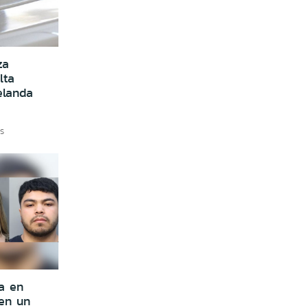
za
lta
elanda
RS
a en
 en un