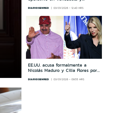
defiende captura de Nicolás
DIARIOSENRED
03/01/2026 - 12:40 HRS
Maduro
EE.UU. acusa formalmente a
Nicolás Maduro y Cilia Flores por
narcotráfico y delitos con armas
DIARIOSENRED
03/01/2026 - 09:55 HRS
de guerra