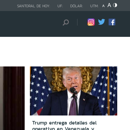
SANTORAL DE HOY:
UF:
DÓLAR:
UTM:
Trump entrega detalles del
operativo en Venezuela y