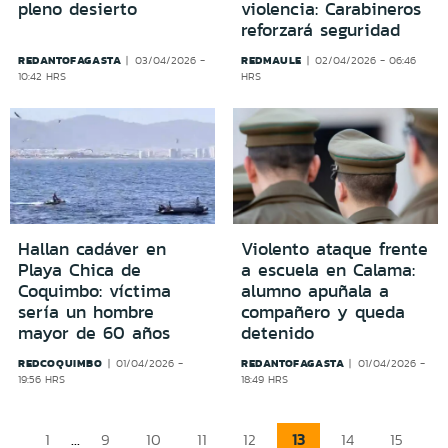
pleno desierto
violencia: Carabineros
reforzará seguridad
REDANTOFAGASTA
REDMAULE
03/04/2026 -
02/04/2026 - 06:46
10:42 HRS
HRS
Hallan cadáver en
Violento ataque frente
Playa Chica de
a escuela en Calama:
Coquimbo: víctima
alumno apuñala a
sería un hombre
compañero y queda
mayor de 60 años
detenido
REDCOQUIMBO
REDANTOFAGASTA
01/04/2026 -
01/04/2026 -
19:56 HRS
18:49 HRS
...
13
1
9
10
11
12
14
15