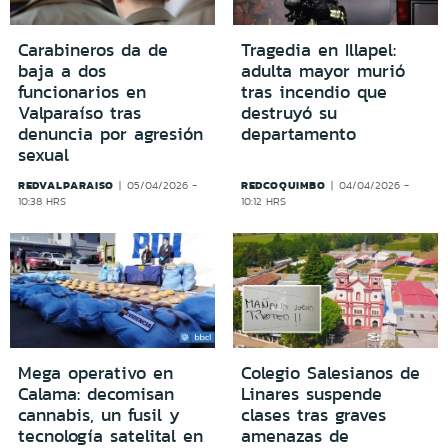
Carabineros da de
Tragedia en Illapel:
baja a dos
adulta mayor murió
funcionarios en
tras incendio que
Valparaíso tras
destruyó su
denuncia por agresión
departamento
sexual
REDVALPARAISO
REDCOQUIMBO
05/04/2026 -
04/04/2026 -
10:38 HRS
10:12 HRS
Mega operativo en
Colegio Salesianos de
Calama: decomisan
Linares suspende
cannabis, un fusil y
clases tras graves
tecnología satelital en
amenazas de